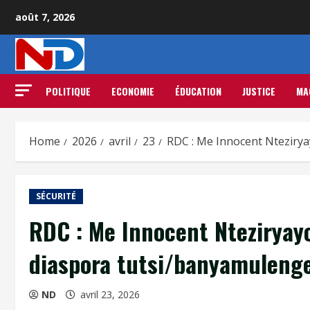
août 7, 2026
POLITIQUE
ECONOMIE
ÉDUCATION
JUSTICE
MA
Home
2026
avril
23
RDC : Me Innocent Nteziryay
SÉCURITÉ
RDC : Me Innocent Nteziryayo
diaspora tutsi/banyamulenge 
ND
avril 23, 2026