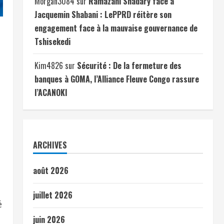
Morgan3084
sur
Ramazani Shadary face à
Jacquemin Shabani : LePPRD réitère son
engagement face à la mauvaise gouvernance de
Tshisekedi
Kim4826
sur
Sécurité : De la fermeture des
banques à GOMA, l’Alliance Fleuve Congo rassure
l’ACANOKI
ARCHIVES
août 2026
juillet 2026
é
juin 2026