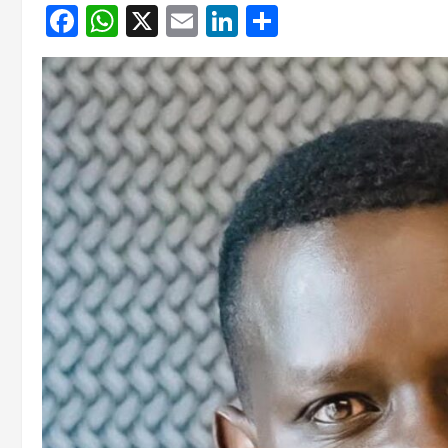
Facebook
WhatsApp
X
Email
LinkedIn
Partager