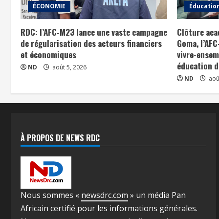
ÉCONOMIE
Éducatio
RDC: l’AFC-M23 lance une vaste campagne
Clôture aca
de régularisation des acteurs financiers
Goma, l’AFC
et économiques
vivre-ensem
éducation d
ND
août 5, 2026
ND
aoû
À PROPOS DE NEWS RDC
Nous sommes «
newsdrc.com
» un média Pan
Africain certifié pour les informations générales.