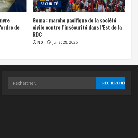
SÉCURITÉ
anvre
Goma : marche pacifique de la société
l’ordre de
civile contre l’insécurité dans l’Est de la
RDC
ND
juillet 28, 2026