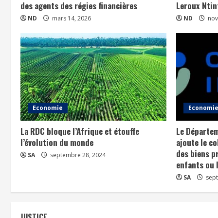
des agents des régies financières
Leroux Ntin
ND
mars 14, 2026
ND
nov
Economie
Economi
La RDC bloque l’Afrique et étouffe
Le Départem
l’évolution du monde
ajoute le co
des biens pr
SA
septembre 28, 2024
enfants ou l
SA
sept
JUSTICE