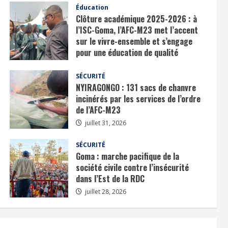
Éducation
Clôture académique 2025-2026 : à
l’ISC-Goma, l’AFC-M23 met l’accent
sur le vivre-ensemble et s’engage
pour une éducation de qualité
août 1, 2026
SÉCURITÉ
25-2026 : à l’ISC-Goma, l’AFC-
NYIRAGONGO : 131 sacs de chanvre
incinérés par les services de l’ordre
le vivre-ensemble et s’engage p
de l’AFC-M23
juillet 31, 2026
ité
SÉCURITÉ
Goma : marche pacifique de la
société civile contre l’insécurité
dans l’Est de la RDC
juillet 28, 2026