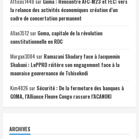
Atticus1448
sur
Goma : Rencontre AFC-M23 et FEC: vers
la relance des activités économiques création d’un
cadre de concertation permanent
Allan3512
sur
Goma, capitale de la révolution
constitutionnelle en RDC
Morgan3084
sur
Ramazani Shadary face à Jacquemin
Shabani : LePPRD réitère son engagement face à la
mauvaise gouvernance de Tshisekedi
Kim4826
sur
Sécurité : De la fermeture des banques à
GOMA, l’Alliance Fleuve Congo rassure l’ACANOKI
ARCHIVES