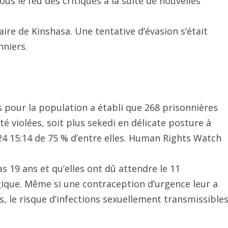
ous le feu des critiques à la suite de nouvelles
ire de Kinshasa. Une tentative d’évasion s’était
nniers.
 pour la population a établi que 268 prisonnières
é violées, soit plus sekedi en délicate posture à
24 15:14 de 75 % d’entre elles. Human Rights Watch
s 19 ans et qu’elles ont dû attendre le 11
ique. Même si une contraception d’urgence leur a
s, le risque d’infections sexuellement transmissible