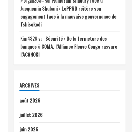
Morgan3084
sur
Ramazani Shadary face à
Jacquemin Shabani : LePPRD réitère son
engagement face à la mauvaise gouvernance de
Tshisekedi
Kim4826
sur
Sécurité : De la fermeture des
banques à GOMA, l’Alliance Fleuve Congo rassure
l’ACANOKI
ARCHIVES
août 2026
juillet 2026
s
juin 2026