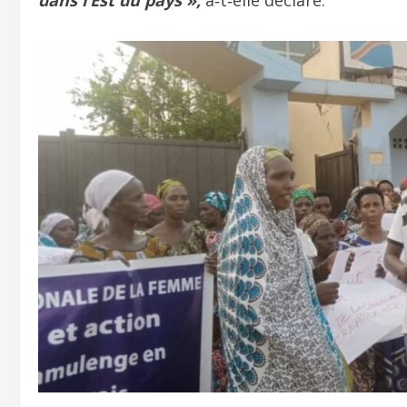
dans l’Est du pays »,
a‑t‑elle déclaré.