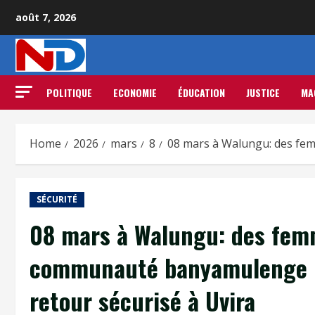
août 7, 2026
POLITIQUE
ECONOMIE
ÉDUCATION
JUSTICE
MA
Home
2026
mars
8
08 mars à Walungu: des fem
SÉCURITÉ
08 mars à Walungu: des fem
communauté banyamulenge pla
retour sécurisé à Uvira