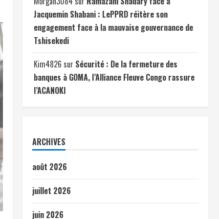
Morgan3084
sur
Ramazani Shadary face à
Jacquemin Shabani : LePPRD réitère son
engagement face à la mauvaise gouvernance de
Tshisekedi
Kim4826
sur
Sécurité : De la fermeture des
banques à GOMA, l’Alliance Fleuve Congo rassure
l’ACANOKI
ARCHIVES
août 2026
juillet 2026
juin 2026