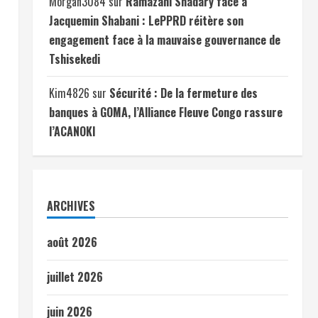
Morgan3084
sur
Ramazani Shadary face à
Jacquemin Shabani : LePPRD réitère son
engagement face à la mauvaise gouvernance de
Tshisekedi
Kim4826
sur
Sécurité : De la fermeture des
banques à GOMA, l’Alliance Fleuve Congo rassure
l’ACANOKI
ARCHIVES
août 2026
juillet 2026
juin 2026