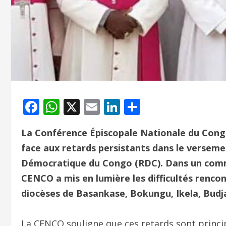
Facebook
WhatsApp
X
Email
LinkedIn
Partager
La Conférence Épiscopale Nationale du Con
face aux retards persistants dans le verseme
Démocratique du Congo (RDC). Dans un commun
CENCO a mis en lumière les difficultés rencon
diocèses de Basankase, Bokungu, Ikela, Budjal
La CENCO souligne que ces retards sont princ