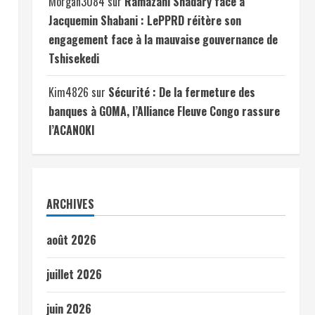
Morgan3084
sur
Ramazani Shadary face à
Jacquemin Shabani : LePPRD réitère son
engagement face à la mauvaise gouvernance de
Tshisekedi
Kim4826
sur
Sécurité : De la fermeture des
banques à GOMA, l’Alliance Fleuve Congo rassure
l’ACANOKI
ARCHIVES
août 2026
juillet 2026
juin 2026