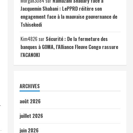
Morgan3084
sur
Ramazani Shadary face à
Jacquemin Shabani : LePPRD réitère son
engagement face à la mauvaise gouvernance de
Tshisekedi
Kim4826
sur
Sécurité : De la fermeture des
banques à GOMA, l’Alliance Fleuve Congo rassure
l’ACANOKI
ARCHIVES
août 2026
-
juillet 2026
juin 2026