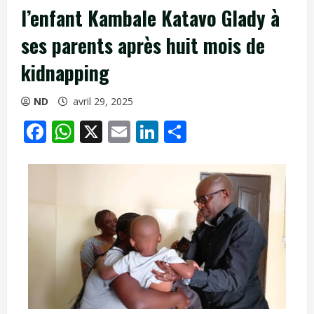
l’enfant Kambale Katavo Glady à
ses parents après huit mois de
kidnapping
ND
avril 29, 2025
Facebook
WhatsApp
X
Email
LinkedIn
Partager