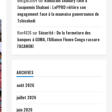
Morgan3084
sur
Ramazani Shadary face à
Jacquemin Shabani : LePPRD réitère son
engagement face à la mauvaise gouvernance de
Tshisekedi
Kim4826
sur
Sécurité : De la fermeture des
banques à GOMA, l’Alliance Fleuve Congo rassure
l’ACANOKI
ARCHIVES
août 2026
juillet 2026
juin 2026