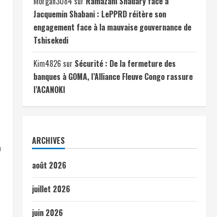
Morgan3084
sur
Ramazani Shadary face à
Jacquemin Shabani : LePPRD réitère son
engagement face à la mauvaise gouvernance de
Tshisekedi
Kim4826
sur
Sécurité : De la fermeture des
banques à GOMA, l’Alliance Fleuve Congo rassure
l’ACANOKI
ARCHIVES
n
août 2026
juillet 2026
juin 2026