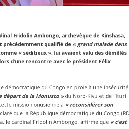
rdinal Fridolin Ambongo, archevêque de Kinshasa,
vait précédemment qualifié de
« grand malade dans
comme « séditieux », lui avaient valu des démêlés
 lors d’une rencontre avec le président Félix
que démocratique du Congo en proie à une insécurité
le départ de la Monusco »
du Nord-Kivu et de l’Ituri
é cette mission onusienne à
« reconsidérer son
déclaré que la République démocratique du Congo (R
sa, le cardinal Fridolin Ambongo, affirme que
« c’est