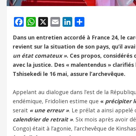
Facebook
WhatsApp
X
Email
LinkedIn
Partager
Dans un entretien accordé à France 24, le ca
revient sur la situation de son pays, qu’il a
un état comateux »
. Ces propos, considérés 
avec la justice. Des « malentendus » clarifiés
Tshisekedi le 16 mai, assure l’archevêque.
Appelant au dialogue dans l’est de la Républi
endémique, Fridolien estime que
«
précipiter 
serait
« une erreur »
. Le prélat a ainsi appel
calendrier de retrait »
. Six mois après avoir 
Congo) était à l’agonie, l’archevêque de Kinsha