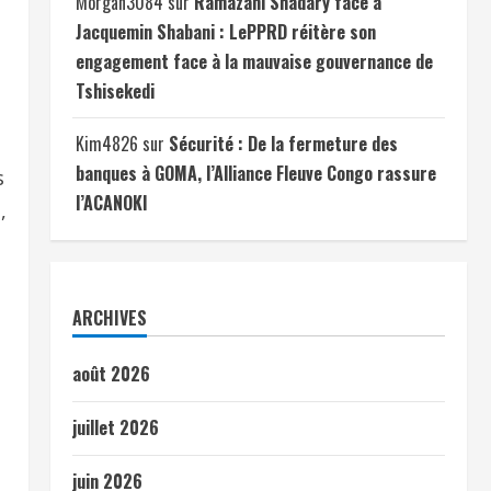
Morgan3084
sur
Ramazani Shadary face à
Jacquemin Shabani : LePPRD réitère son
engagement face à la mauvaise gouvernance de
Tshisekedi
Kim4826
sur
Sécurité : De la fermeture des
banques à GOMA, l’Alliance Fleuve Congo rassure
s
l’ACANOKI
,
ARCHIVES
août 2026
juillet 2026
juin 2026